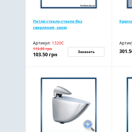
Петли стекло-стекло без
Крючо
сверления, хром
Артикул:
1320С
Артик
113.85
грн
301.5
Заказать
103.50
грн