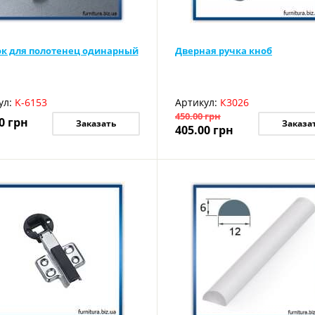
к для полотенец одинарный
Дверная ручка кноб
ул:
K-6153
Артикул:
К3026
450.00
грн
0
грн
Заказать
Заказа
405.00
грн