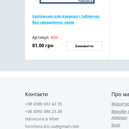
Кріплення для дзеркал і табличок,
без свердління, хром
Артикул:
А32
81.00
грн
Замовити
Контакти
Про м
+38 (098) 692 42 35
Фурнітур
+38 (095) 384 23 28
Вироби з
дзеркал
Написати в Viber
Блог
furnitura.biz.ua@gmail.com