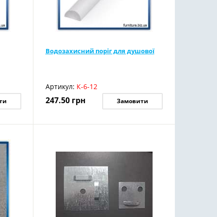
Водозахисний поріг для душової
Артикул:
К-6-12
247.50
грн
ти
Замовити