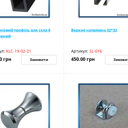
нієвий профіль для скла 8
Верхня напрямна 32*32
орний
ул:
KLC-19-02-21
Артикул:
SL-016
0
грн
450.00
грн
Замовити
Замови