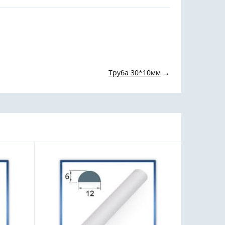
Труба 30*10мм
→