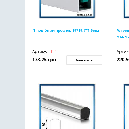
П-подібний профіль 19*19,7*1,5мм
Алюмі
мм, ч
Артикул:
П-1
Артик
173.25
грн
220.5
Замовити