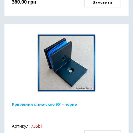
360.00
грн
Замовити
Кріплення стіна-скло 90° - чорне
Артикул:
735bl