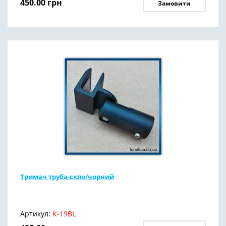
450.00
грн
Замовити
Тримач труба-скло/чорний
Артикул:
К-19BL