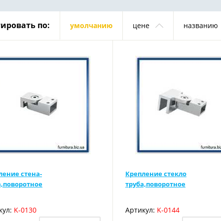
ировать по:
умолчанию
цене
названию
ление стена-
Крепление стекло
а,поворотное
труба,поворотное
кул:
K-0130
Артикул:
K-0144