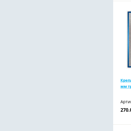
Креп
мм т
Арти
270.