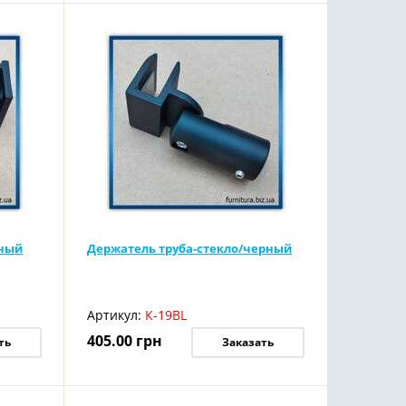
рный
Держатель труба-стекло/черный
Артикул:
К-19BL
405.00
грн
ть
Заказать