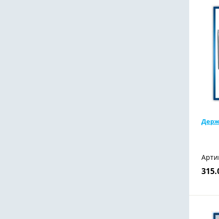
Держ
Арти
315.