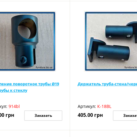
ление поворотное трубы Ø19
Держатель труба-стена/че
рубы к стеклу
кул:
914bl
Артикул:
К-18BL
00
грн
405.00
грн
Заказать
Заказа