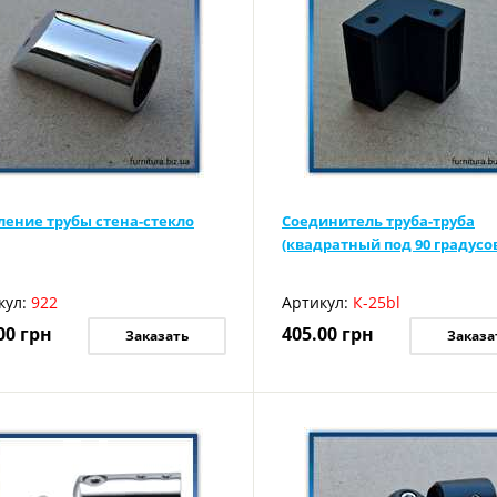
ление трубы стена-стекло
Соединитель труба-труба
(квадратный под 90 градусо
кул:
922
Артикул:
К-25bl
00
грн
405.00
грн
Заказать
Заказа