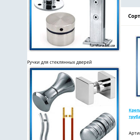
Сорт
Ручки для стеклянных дверей
Креп
труб
Арти