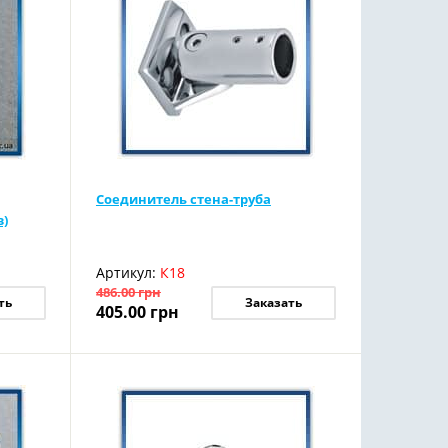
Соединитель стена-труба
в)
Артикул:
К18
486.00
грн
ть
Заказать
405.00
грн