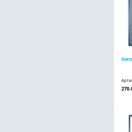
Креп
Арти
270.