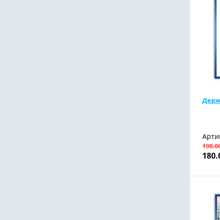
Держ
Арти
198.0
180.