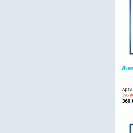
Держ
Арти
396.0
360.