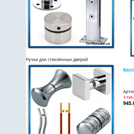
Ручки для стеклянных дверей
Ванта
Арти
1 125
945.