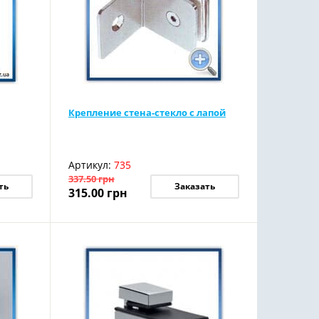
Крепление стена-стекло с лапой
Артикул:
735
337.50
грн
ть
Заказать
315.00
грн