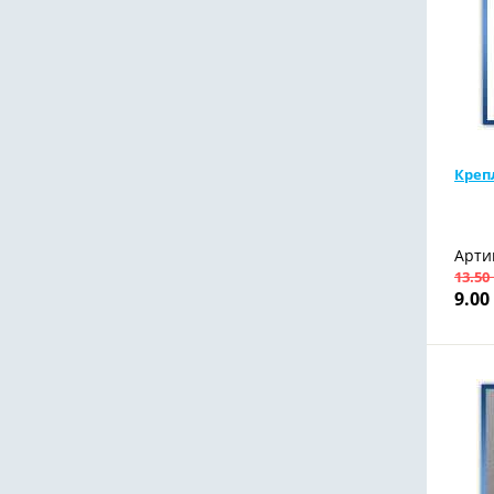
Креп
Арти
13.50
9.00