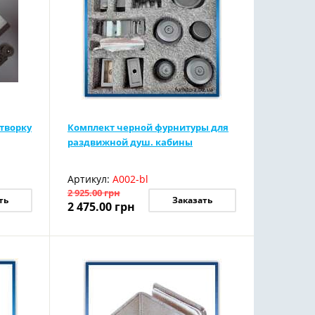
створку
Комплект черной фурнитуры для
раздвижной душ. кабины
Артикул:
А002-bl
2 925.00
грн
ть
Заказать
2 475.00
грн