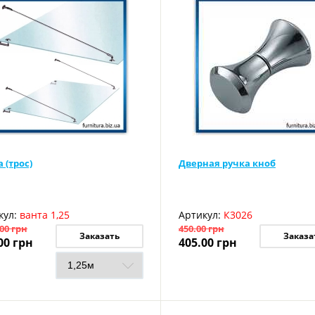
 (трос)
Дверная ручка кноб
кул:
ванта 1,25
Артикул:
К3026
.00
грн
450.00
грн
Заказать
Заказа
00
грн
405.00
грн