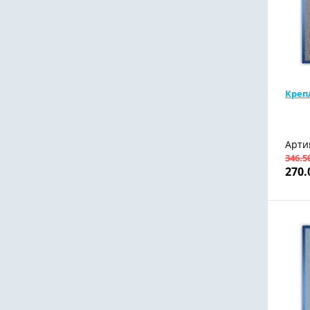
Креп
Арти
346.5
270.