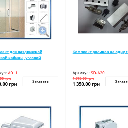
лект для раздвижной
Комплект роликов на одну 
вой кабины, угловой
кул:
А011
Артикул:
SD-A20
.00
грн
1 575.00
грн
Заказать
Заказа
0.00
грн
1 350.00
грн