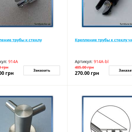
ление трубы к стеклу
Крепление трубы к стеклу ч
кул:
914A
Артикул:
914A-bl
0
грн
405.00
грн
Заказать
Заказа
00
грн
270.00
грн