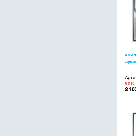
Комп
душе
Арти
8 910
8 10