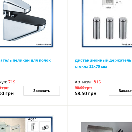
атель пеликан для полок
Дистанционный держатель
стекла 22х70 мм
кул:
719
Артикул:
816
0
грн
90.00
грн
Заказать
Заказа
00
грн
58.50
грн