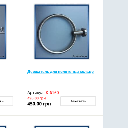
Держатель для полотенца кольцо
Артикул:
K-6160
495.00
грн
ть
Заказать
450.00
грн