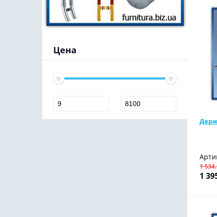
Цена
Держ
Арти
1 534
1 39