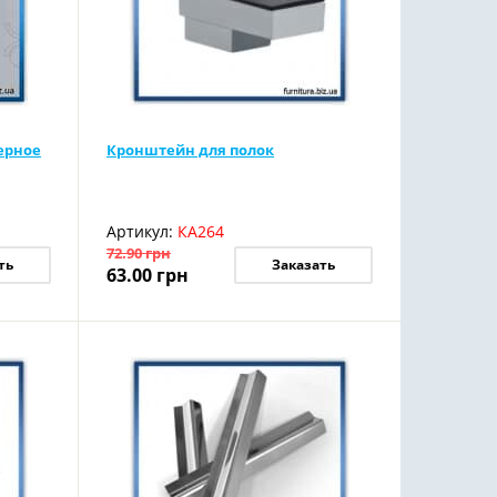
ерное
Кронштейн для полок
Артикул:
КА264
72.90
грн
ть
Заказать
63.00
грн