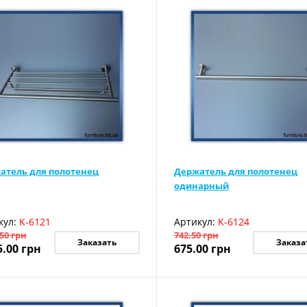
атель для полотенец
Держатель для полотенец
одинарный
кул:
K-6121
Артикул:
K-6124
.50
грн
742.50
грн
Заказать
Заказа
5.00
грн
675.00
грн