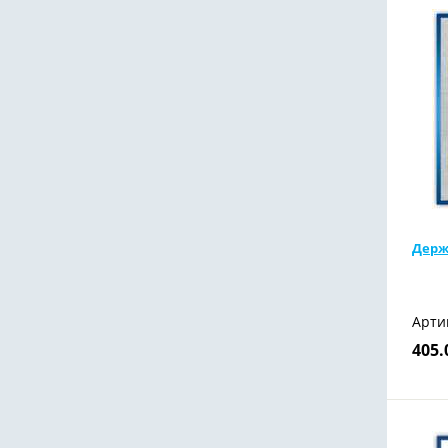
Держ
Арти
405.