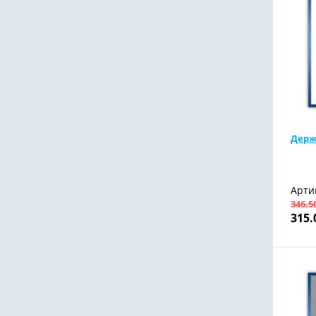
Держ
Арти
346.5
315.