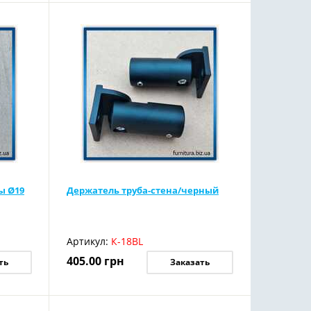
ы Ø19
Держатель труба-стена/черный
Артикул:
К-18BL
405.00
грн
ть
Заказать