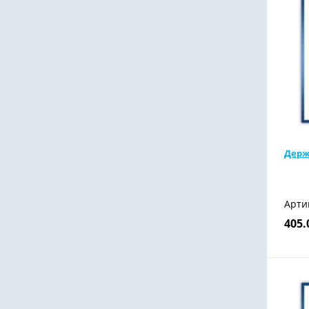
Держ
Арти
405.