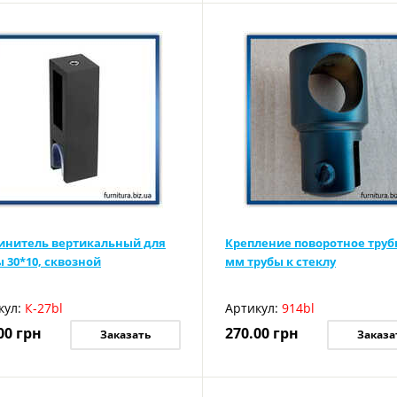
инитель вертикальный для
Крепление поворотное труб
 30*10, сквозной
мм трубы к стеклу
кул:
К-27bl
Артикул:
914bl
00
грн
270.00
грн
Заказать
Заказа