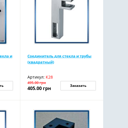
екла и
Соединитель для стекла и трубы
(квадратный)
Артикул:
К28
495.00
грн
ть
Заказать
405.00
грн