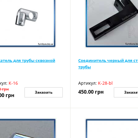
атель для трубы сквозной
Соединитель черный для ст
трубы
кул:
К-16
Артикул:
K-28-bl
0
грн
450.00
грн
Заказать
Заказа
00
грн