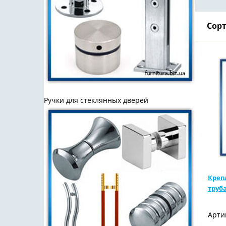
Сорт
Ручки для стеклянных дверей
Креп
труб
Арти