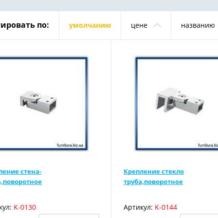
ировать по:
умолчанию
цене
названию
ление стена-
Крепление стекло
а,поворотное
труба,поворотное
кул:
K-0130
Артикул:
K-0144