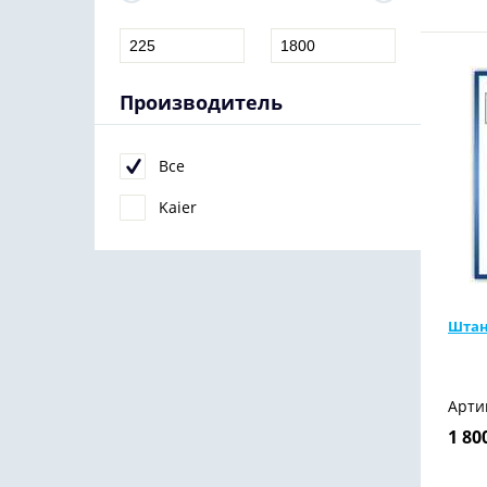
Производитель
Все
Kaier
Штан
Арти
1 80