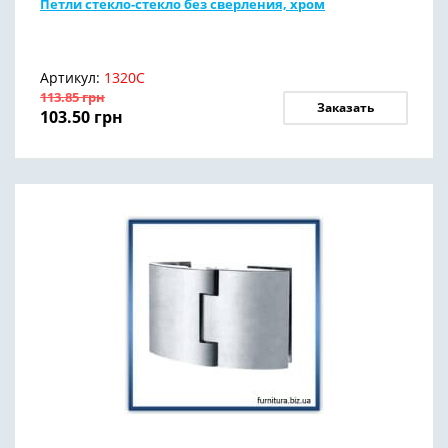
Петли стекло-стекло без сверления, хром
Артикул:
1320С
113.85
грн
Заказать
103.50
грн