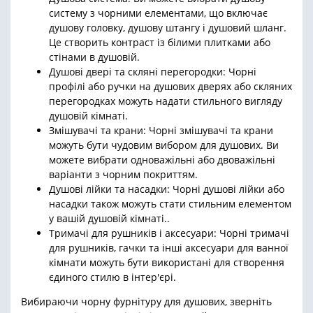
систему з чорними елементами, що включає
душову головку, душову штангу і душовий шланг.
Це створить контраст із білими плитками або
стінами в душовій.
Душові двері та скляні перегородки: Чорні
профілі або ручки на душових дверях або скляних
перегородках можуть надати стильного вигляду
душовій кімнаті.
Змішувачі та крани: Чорні змішувачі та крани
можуть бути чудовим вибором для душових. Ви
можете вибрати одноважільні або двоважільні
варіанти з чорним покриттям.
Душові лійки та насадки: Чорні душові лійки або
насадки також можуть стати стильним елементом
у вашій душовій кімнаті..
Тримачі для рушників і аксесуари: Чорні тримачі
для рушників, гачки та інші аксесуари для ванної
кімнати можуть бути використані для створення
єдиного стилю в інтер'єрі.
Вибираючи чорну фурнітуру для душових, зверніть