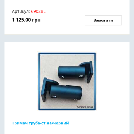
Артикул:
6902BL
1 125.00
грн
Замовити
Тримач труба-стіна/чорний