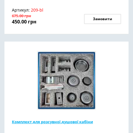
Артикул:
209-bl
675.00
грн
Замовити
450.00
грн
Комплект для розсувної душової кабіни