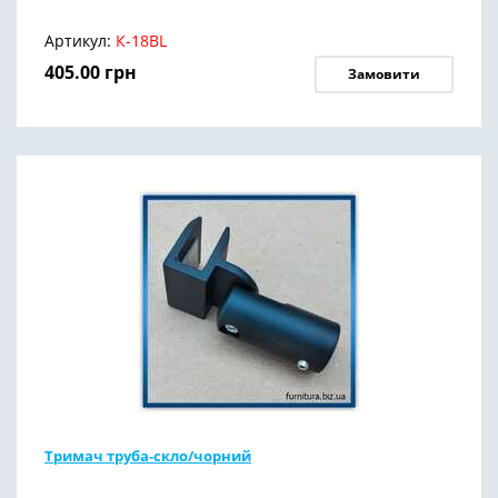
Артикул:
К-18BL
405.00
грн
Замовити
Тримач труба-скло/чорний